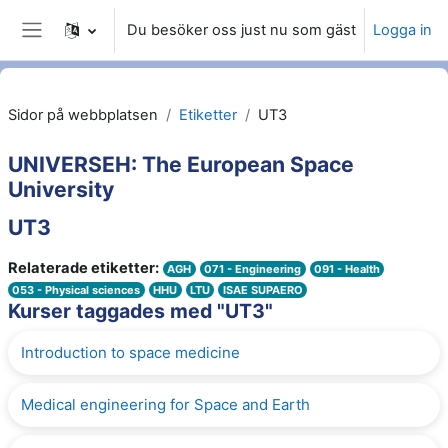
Gå direkt till huvudinnehåll
Du besöker oss just nu som gäst
Logga in
Sidopanel
Sidor på webbplatsen
Etiketter
UT3
UNIVERSEH: The European Space
University
UT3
Relaterade etiketter:
AGH
071 - Engineering
091 - Health
053 - Physical sciences
HHU
LTU
ISAE SUPAERO
Kurser taggades med "UT3"
Introduction to space medicine
Medical engineering for Space and Earth