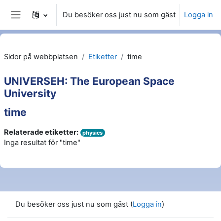
Gå direkt till huvudinnehåll
Du besöker oss just nu som gäst
Logga in
Sidopanel
Sidor på webbplatsen
Etiketter
time
UNIVERSEH: The European Space
University
time
Relaterade etiketter:
physics
Inga resultat för "time"
Du besöker oss just nu som gäst (
Logga in
)