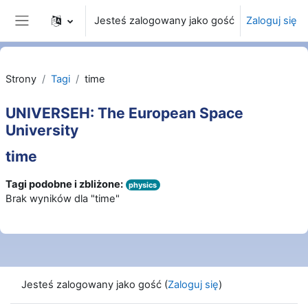
Przejdź do głównej zawartości
Jesteś zalogowany jako gość
Zaloguj się
Panel boczny
Strony
Tagi
time
UNIVERSEH: The European Space
University
time
Tagi podobne i zbliżone:
physics
Brak wyników dla "time"
Jesteś zalogowany jako gość (
Zaloguj się
)