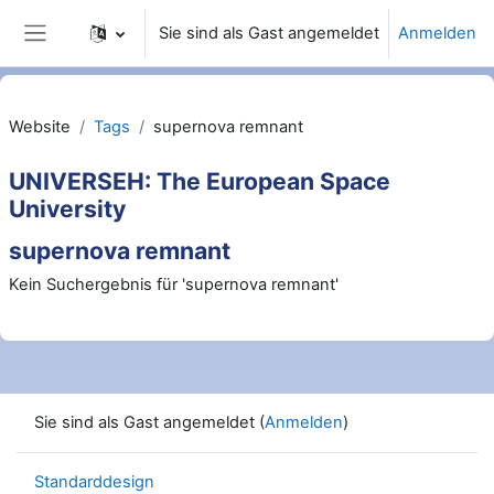
Zum Hauptinhalt
Sie sind als Gast angemeldet
Anmelden
Website-Übersicht
Website
Tags
supernova remnant
UNIVERSEH: The European Space
University
supernova remnant
Kein Suchergebnis für 'supernova remnant'
Sie sind als Gast angemeldet (
Anmelden
)
Standarddesign