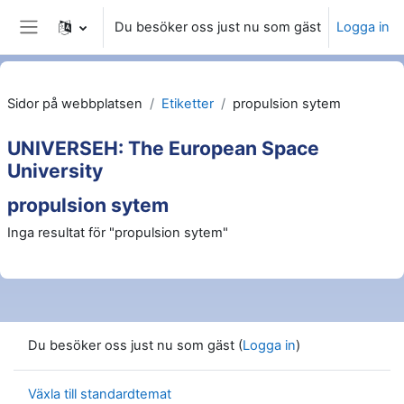
Gå direkt till huvudinnehåll
Du besöker oss just nu som gäst
Logga in
Sidopanel
Sidor på webbplatsen
Etiketter
propulsion sytem
UNIVERSEH: The European Space
University
propulsion sytem
Inga resultat för "propulsion sytem"
Du besöker oss just nu som gäst (
Logga in
)
Växla till standardtemat