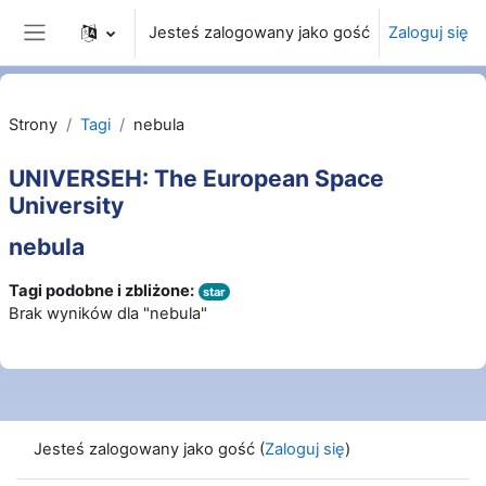
Przejdź do głównej zawartości
Jesteś zalogowany jako gość
Zaloguj się
Panel boczny
Strony
Tagi
nebula
UNIVERSEH: The European Space
University
nebula
Tagi podobne i zbliżone:
star
Brak wyników dla "nebula"
Jesteś zalogowany jako gość (
Zaloguj się
)