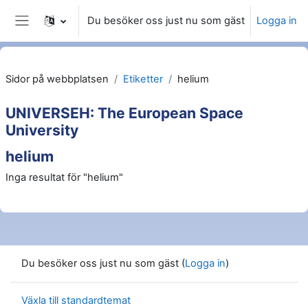
Gå direkt till huvudinnehåll
Du besöker oss just nu som gäst
Logga in
Sidopanel
Sidor på webbplatsen
Etiketter
helium
UNIVERSEH: The European Space
University
helium
Inga resultat för "helium"
Du besöker oss just nu som gäst (
Logga in
)
Växla till standardtemat