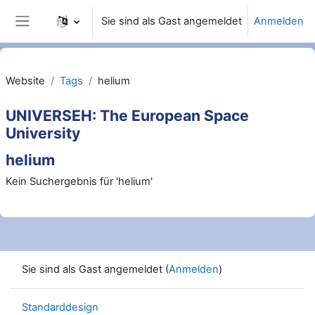
Zum Hauptinhalt
Sie sind als Gast angemeldet
Anmelden
Website-Übersicht
Website
Tags
helium
UNIVERSEH: The European Space
University
helium
Kein Suchergebnis für 'helium'
Sie sind als Gast angemeldet (
Anmelden
)
Standarddesign