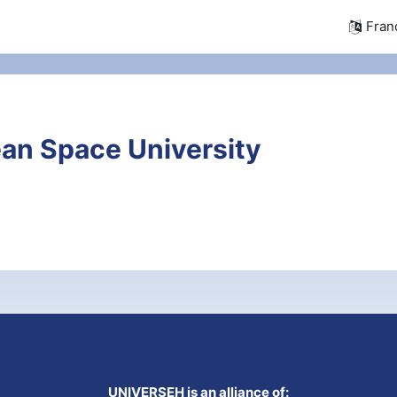
França
an Space University
UNIVERSEH is an alliance of: