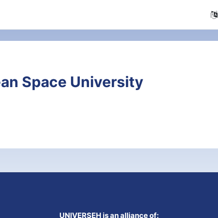
an Space University
UNIVERSEH is an alliance of: