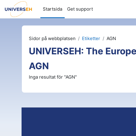
Gå direkt till huvudinnehåll
Startsida
Get support
Sidor på webbplatsen
Etiketter
AGN
UNIVERSEH: The Europe
AGN
Inga resultat för "AGN"