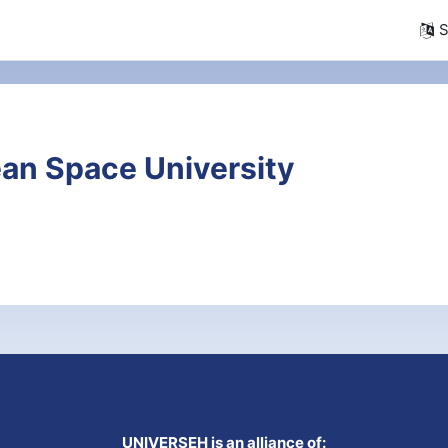
S
an Space University
UNIVERSEH is an alliance of: