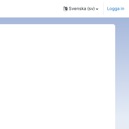
Svenska ‎(sv)‎
Logga in