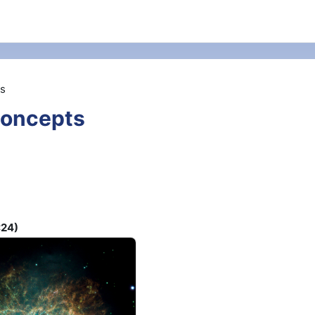
ts
Concepts
:24)