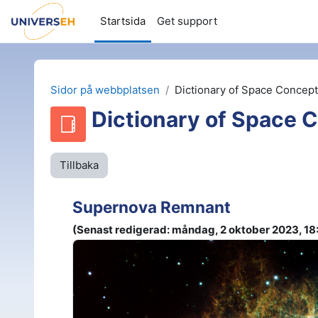
Gå direkt till huvudinnehåll
Startsida
Get support
Sidor på webbplatsen
Dictionary of Space Concep
Dictionary of Space 
Tillbaka
Supernova Remnant
(Senast redigerad: måndag, 2 oktober 2023, 18